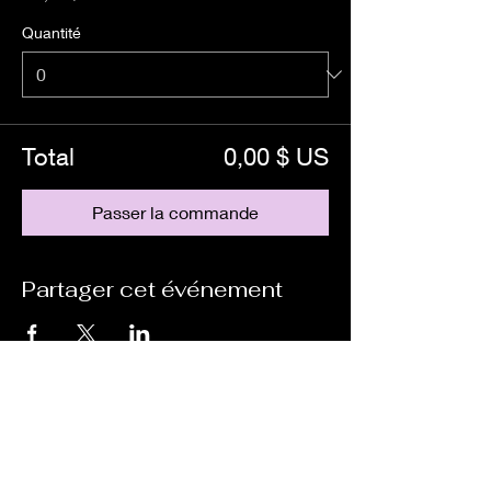
Quantité
Total
0,00 $ US
Passer la commande
Partager cet événement
CONTACT
info@mafastudio.com
(514) 483-MAFA
(6232)