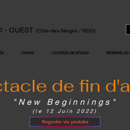
O - OUEST
(Côte-des-Neiges / NDG)
ÉE
COURS
LOCATION DE STUDIO
RÉSERVE UN
tacle de fin d'
"New Beginnings"
(le 12 Juin 2022)
Regarder via youtube