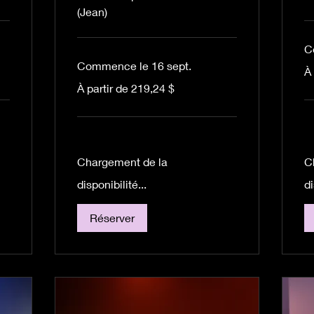
(Jean)
C
Commence le 16 sept.
À
À 
par
de
À
À partir de 219,24 $
21
partir
ca
de
219,24 dollars
canadiens
Chargement de la
C
disponibilité...
di
Réserver