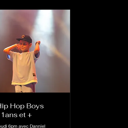
ip Hop Boys
1ans et +
eudi 6pm avec Danniel