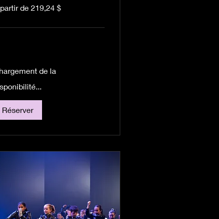
partir de 219,24 $
tir
9,24 dollars
nadiens
hargement de la
sponibilité...
Réserver