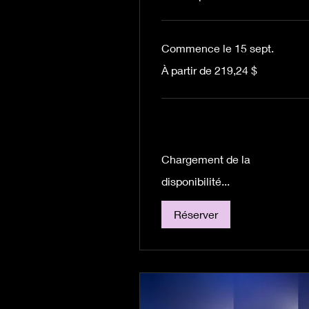
Commence le 15 sept.
À
À partir de 219,24 $
partir
de
219,24 dollars
canadiens
Chargement de la
disponibilité...
Réserver