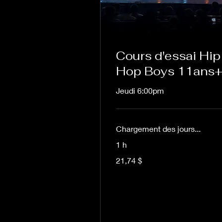
Cours d'essai Hip
Hop Boys 11ans
Jeudi 6:00pm
Chargement des jours...
1 h
21,74 dollars
21,74 $
canadiens