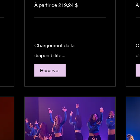
À
À
À partir de 219,24 $
À 
partir
par
de
de
219,24 dollars
21
canadiens
ca
Chargement de la
C
disponibilité...
di
Réserver