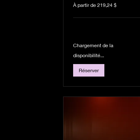
À
À partir de 219,24 $
partir
de
219,24 dollars
canadiens
Chargement de la
disponibilité...
Réserver