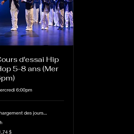
ours d'essai Hip
op 5-8 ans (Mer
6pm)
ercredi 6:00pm
hargement des jours...
 h
74 dollars
1,74 $
nadiens