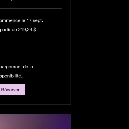
ommence le 17 sept.
partir de 219,24 $
tir
9,24 dollars
nadiens
hargement de la
sponibilité...
Réserver