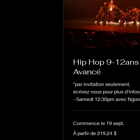
Hip Hop 9-12ans 
Avancé
*par invitation seulement,
écrivez nous pour plus d'infos
- Samedi 12:30pm avec Ngo
Commence le 19 sept.
À
À partir de 219,24 $
partir
de