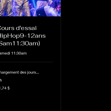
ours d'essai
HipHop9-12ans
(Sam11:30am)
amedi 11:30am
hargement des jours...
 h
74 dollars
1,74 $
nadiens