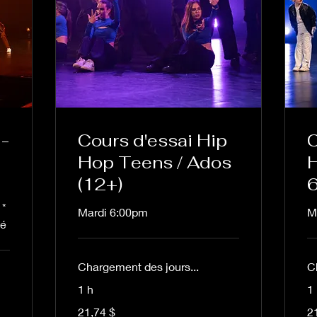
-
Cours d'essai Hip
C
Hop Teens / Ados
H
(12+)
 *
Mardi 6:00pm
M
né
Chargement des jours...
C
1 h
1
21,74 dollars
21,
21,74 $
2
canadiens
ca