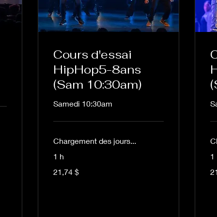
Cours d'essai
C
+
HipHop5-8ans
(Sam 10:30am)
Samedi 10:30am
S
Chargement des jours...
C
1 h
1
21,74 dollars
21,
21,74 $
2
canadiens
ca